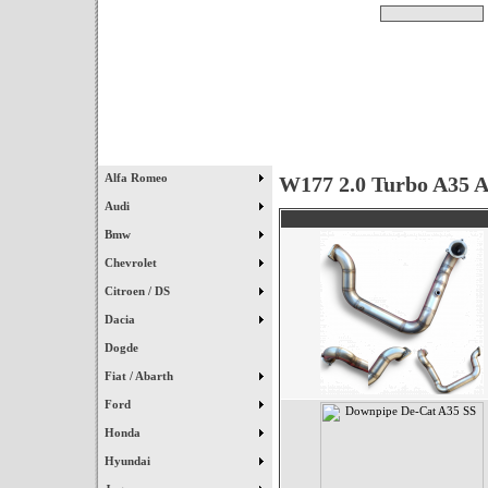
Pesquisar
Início
|
Destaques
|
Alfa Romeo
W177 2.0 Turbo A35 
Audi
Bmw
Chevrolet
Citroen / DS
Dacia
Dogde
Fiat / Abarth
Ford
Honda
Hyundai