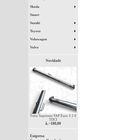
Skoda
Smart
Suzuki
Toyota
Vokswagen
Volvo
Novidade
Tubo Supressor FAP Euro 5 2.0
TDCI
â‚¬180,00
Empresa