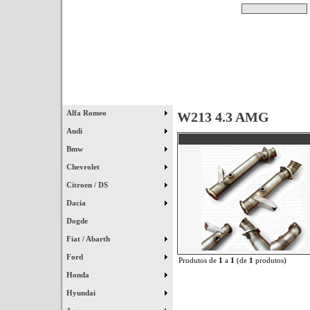
Pesquisar
Início
|
Destaques
|
Alfa Romeo
W213 4.3 AMG
Audi
Bmw
Chevrolet
Citroen / DS
Dacia
Dogde
Fiat / Abarth
Ford
Produtos de
1
a
1
(de
1
produtos)
Honda
Hyundai