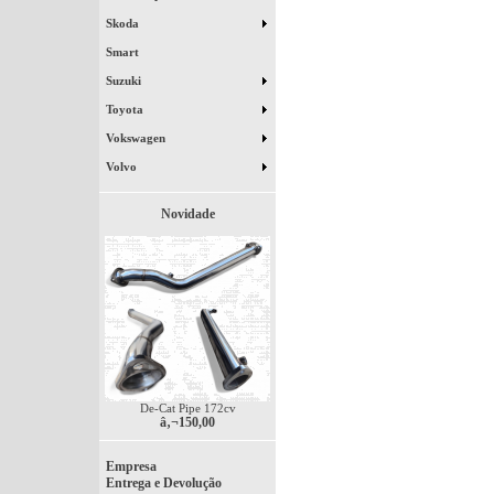
Skoda
Smart
Suzuki
Toyota
Vokswagen
Volvo
Novidade
De-Cat Pipe 172cv
â‚¬150,00
Empresa
Entrega e Devolução