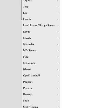
Jaguar
Jeep
Kia
Lancia
Land Rover / Range Rover
Lexus
Mazda
Mercedes
MG Rover
Mini
Mitsubishi
Nissan
Opel Vauxhall
Peugeot
Porsche
Renault
Saab
Seat / Cupra