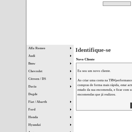
Pesquisar
Início
|
Destaques
|
Alfa Romeo
Identifique-se
Audi
Novo Cliente
Bmw
Eu sou um novo cliente.
Chevrolet
Citroen / DS
Ao criar uma conta na TRWperformance 
compras de forma mais rápida, estar ac
Dacia
estado da sua encomenda, e ficar com um
Dogde
encomendas que já realizou.
Fiat / Abarth
Ford
Honda
Hyundai