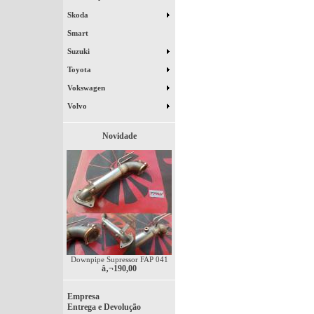
Skoda
Smart
Suzuki
Toyota
Vokswagen
Volvo
Novidade
Downpipe Supressor FAP 041
â‚¬190,00
Empresa
Entrega e Devolução