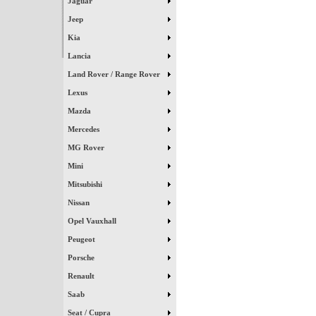
Jaguar
Jeep
Kia
Lancia
Land Rover / Range Rover
Lexus
Mazda
Mercedes
MG Rover
Mini
Mitsubishi
Nissan
Opel Vauxhall
Peugeot
Porsche
Renault
Saab
Seat / Cupra