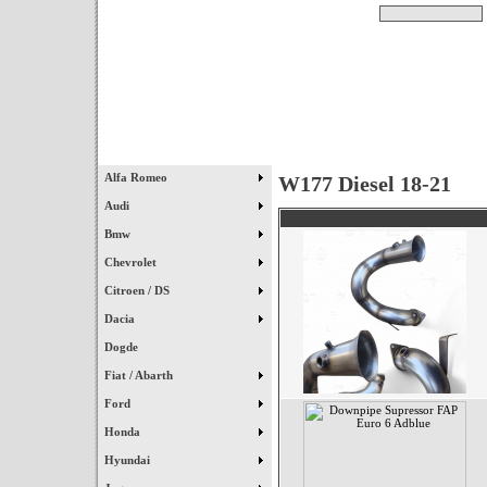
Pesquisar
Início
|
Destaques
|
Alfa Romeo
W177 Diesel 18-21
Audi
Bmw
Chevrolet
Citroen / DS
Dacia
Dogde
Fiat / Abarth
Ford
Honda
Hyundai