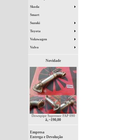
Skoda
Smart
Suzuki
Toyota
Vokswagen
Volvo
Novidade
Downpipe Supressor FAP 090
â‚¬190,00
Empresa
Entrega e Devolução