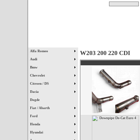
Pesquisar
Início
|
Destaques
|
Alfa Romeo
W203 200 220 CDI
Audi
Bmw
Chevrolet
Citroen / DS
Dacia
Dogde
Fiat / Abarth
Ford
Honda
Hyundai