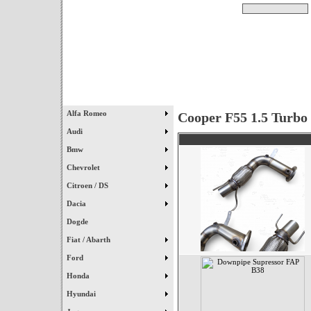
Pesquisar
Início
|
Destaques
|
Alfa Romeo
Cooper F55 1.5 Turbo
Audi
Bmw
Chevrolet
Citroen / DS
Dacia
Dogde
Fiat / Abarth
Ford
Honda
Hyundai