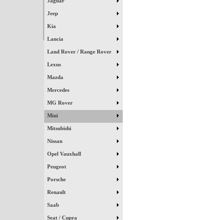
Jaguar
Jeep
Kia
Lancia
Land Rover / Range Rover
Lexus
Mazda
Mercedes
MG Rover
Mini
Mitsubishi
Nissan
Opel Vauxhall
Peugeot
Porsche
Renault
Saab
Seat / Cupra