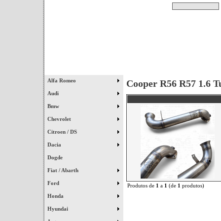
Pesquisar
Início
|
Destaques
|
Alfa Romeo
Cooper R56 R57 1.6 T
Audi
Bmw
Chevrolet
Citroen / DS
Dacia
Dogde
Fiat / Abarth
Ford
Produtos de
1
a
1
(de
1
produtos)
Honda
Hyundai