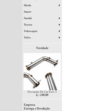
Skoda
Smart
Suzuki
Toyota
Vokswagen
Volvo
Novidade
Downpipe De-Cat Euro 5
â‚¬240,00
Empresa
Entrega e Devolução