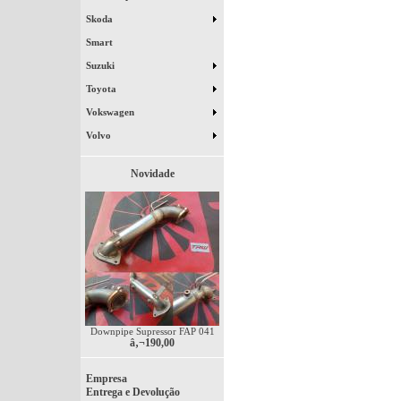
Skoda
Smart
Suzuki
Toyota
Vokswagen
Volvo
Novidade
Downpipe Supressor FAP 041
â‚¬190,00
Empresa
Entrega e Devolução