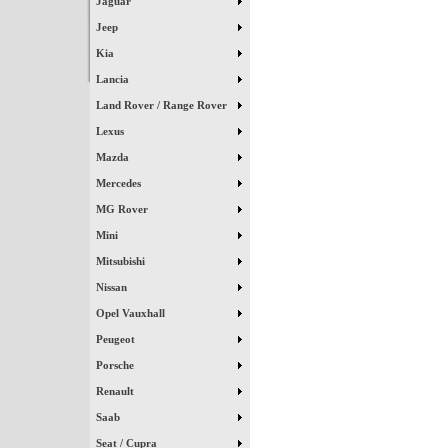
Jaguar
Jeep
Kia
Lancia
Land Rover / Range Rover
Lexus
Mazda
Mercedes
MG Rover
Mini
Mitsubishi
Nissan
Opel Vauxhall
Peugeot
Porsche
Renault
Saab
Seat / Cupra