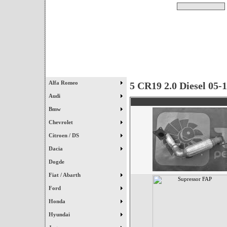
Pesquisar
Início
|
Destaques
|
Alfa Romeo
5 CR19 2.0 Diesel 05-
Audi
Bmw
Chevrolet
Citroen / DS
Dacia
Dogde
Fiat / Abarth
Ford
Honda
Hyundai