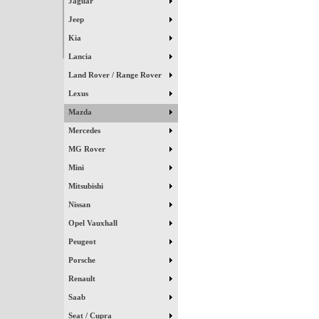
Jaguar
Jeep
Kia
Lancia
Land Rover / Range Rover
Lexus
Mazda
Mercedes
MG Rover
Mini
Mitsubishi
Nissan
Opel Vauxhall
Peugeot
Porsche
Renault
Saab
Seat / Cupra