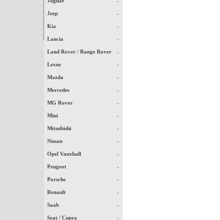
Jaguar
Jeep
Kia
Lancia
Land Rover / Range Rover
Lexus
Mazda
Mercedes
MG Rover
Mini
Mitsubishi
Nissan
Opel Vauxhall
Peugeot
Porsche
Renault
Saab
Seat / Cupra