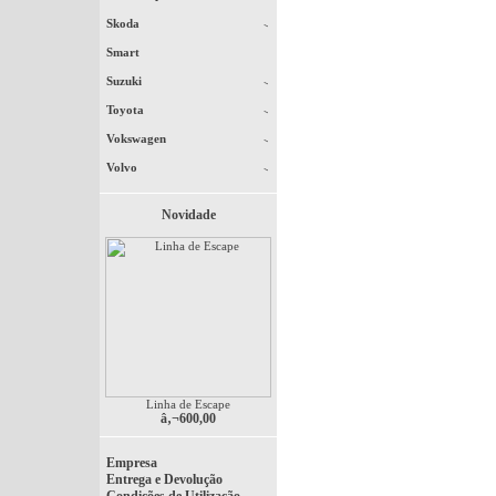
Skoda
Smart
Suzuki
Toyota
Vokswagen
Volvo
Novidade
Linha de Escape
â‚¬600,00
Empresa
Entrega e Devolução