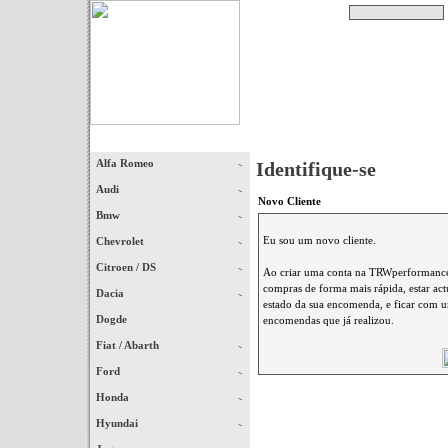
Pesquisar
Início
|
Destaques
|
Alfa Romeo
Identifique-se
Audi
Novo Cliente
Bmw
Eu sou um novo cliente.
Chevrolet
Citroen / DS
Ao criar uma conta na TRWperformance 
compras de forma mais rápida, estar ac
Dacia
estado da sua encomenda, e ficar com um
Dogde
encomendas que já realizou.
Fiat / Abarth
Ford
Honda
Hyundai