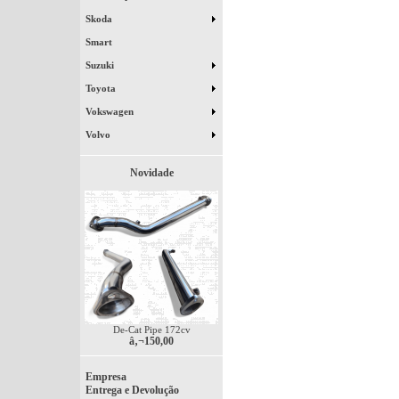
Skoda
Smart
Suzuki
Toyota
Vokswagen
Volvo
Novidade
De-Cat Pipe 172cv
â‚¬150,00
Empresa
Entrega e Devolução