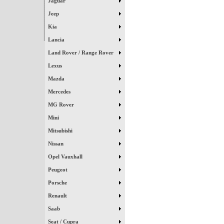
Jaguar
Jeep
Kia
Lancia
Land Rover / Range Rover
Lexus
Mazda
Mercedes
MG Rover
Mini
Mitsubishi
Nissan
Opel Vauxhall
Peugeot
Porsche
Renault
Saab
Seat / Cupra