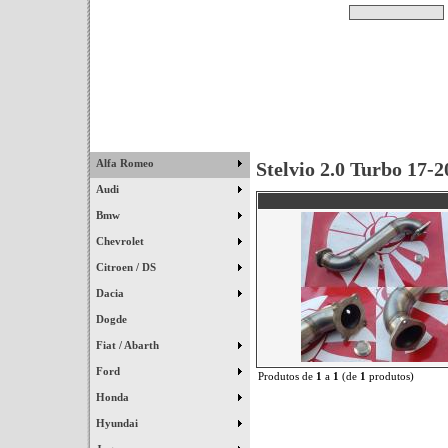
Pesquisar
Início
|
Destaques
|
Alfa Romeo
Stelvio 2.0 Turbo 17-2
Audi
Bmw
Chevrolet
Citroen / DS
Dacia
Dogde
Fiat / Abarth
Ford
Produtos de
1
a
1
(de
1
produtos)
Honda
Hyundai