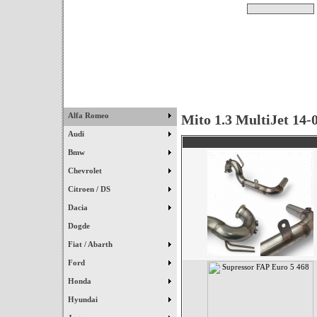
Pesquisar
Início
|
Destaques
|
Alfa Romeo
Mito 1.3 MultiJet 14-
Audi
Bmw
Chevrolet
Citroen / DS
Dacia
Dogde
Fiat / Abarth
Ford
Honda
Hyundai