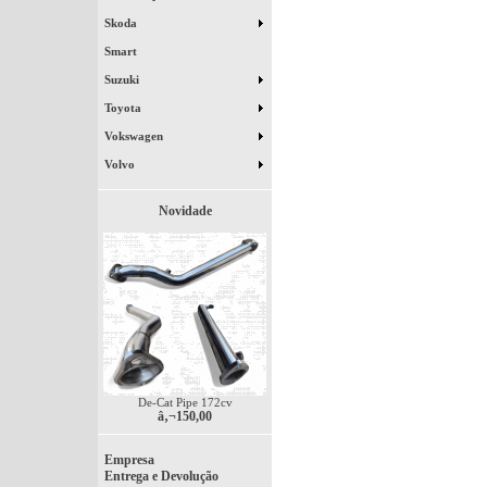
Skoda
Smart
Suzuki
Toyota
Vokswagen
Volvo
Novidade
De-Cat Pipe 172cv
â‚¬150,00
Empresa
Entrega e Devolução