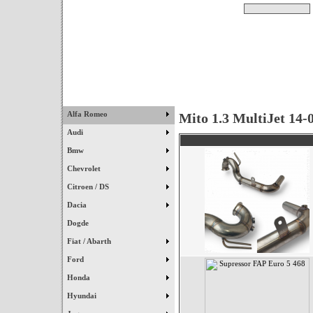
Pesquisar
Início
|
Destaques
|
Alfa Romeo
Mito 1.3 MultiJet 14-
Audi
Bmw
Chevrolet
Citroen / DS
Dacia
Dogde
Fiat / Abarth
Ford
Honda
Hyundai