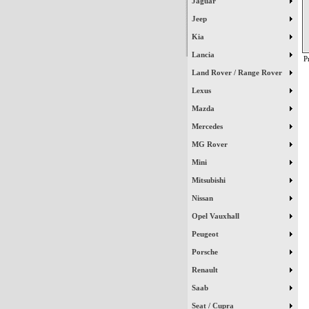
Jaguar
Jeep
Kia
Lancia
P
Land Rover / Range Rover
Lexus
Mazda
Mercedes
MG Rover
Mini
Mitsubishi
Nissan
Opel Vauxhall
Peugeot
Porsche
Renault
Saab
Seat / Cupra