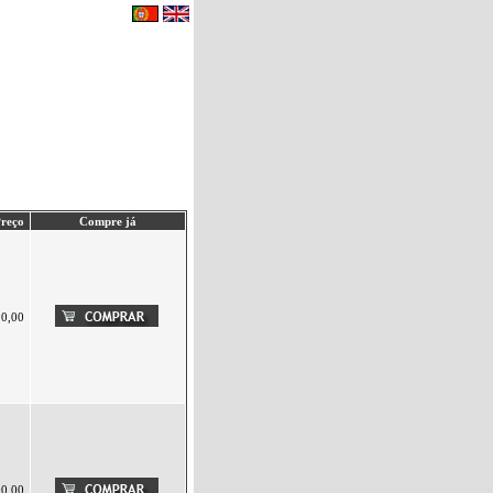
eu carrinho de compras.
|
Contactos
reço
Compre já
10,00
00,00