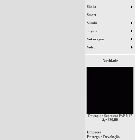
Skoda
Smart
Suzuki
Toyota
Vokswagen
Volvo
Novidade
Downpipe Supressor FAP N47
â‚¬220,00
Empresa
Entrega e Devolução