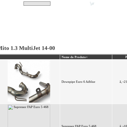
Pesquisar
Não tem produtos no s
|
Destaques
|
Promoções
|
A minha conta
ito 1.3 MultiJet 14-00
Nome do Produto+
P
Downpipe Euro 6 Adblue
â‚¬2
Supressor FAP Euro 5 468
â‚¬1