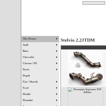
Pesquisar
Início
|
Destaques
|
Alfa Romeo
Stelvio 2.2JTDM
Audi
Bmw
Chevrolet
Citroen / DS
Dacia
Dogde
Fiat / Abarth
Ford
Honda
Hyundai