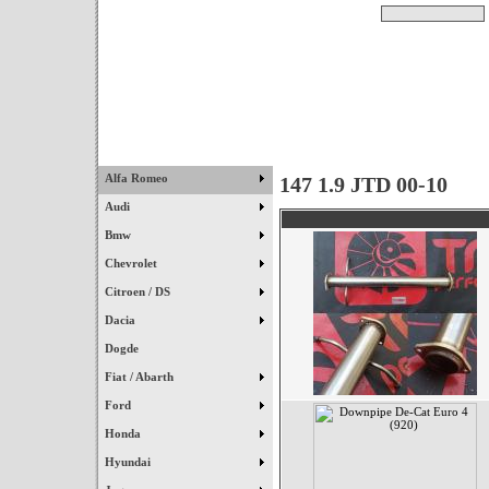
Pesquisar
Início
|
Destaques
|
Alfa Romeo
147 1.9 JTD 00-10
Audi
Bmw
Chevrolet
Citroen / DS
Dacia
Dogde
Fiat / Abarth
Ford
Honda
Hyundai