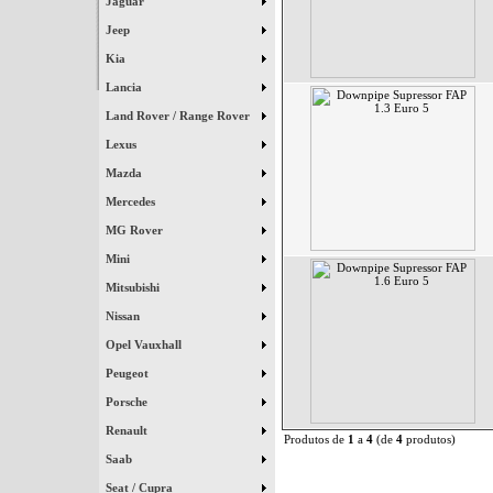
Jaguar
Jeep
Kia
Lancia
Land Rover / Range Rover
Lexus
Mazda
Mercedes
MG Rover
Mini
Mitsubishi
Nissan
Opel Vauxhall
Peugeot
Porsche
Renault
Produtos de
1
a
4
(de
4
produtos)
Saab
Seat / Cupra