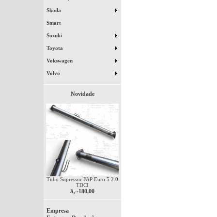
Skoda
Smart
Suzuki
Toyota
Vokswagen
Volvo
Novidade
Tubo Supressor FAP Euro 5 2.0
TDCI
â‚¬180,00
Empresa