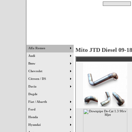
Pesquisar
Início
|
Destaques
|
Alfa Romeo
Mito JTD Diesel 09-1
Audi
Bmw
Chevrolet
Citroen / DS
Dacia
Dogde
Fiat / Abarth
Ford
Honda
Hyundai