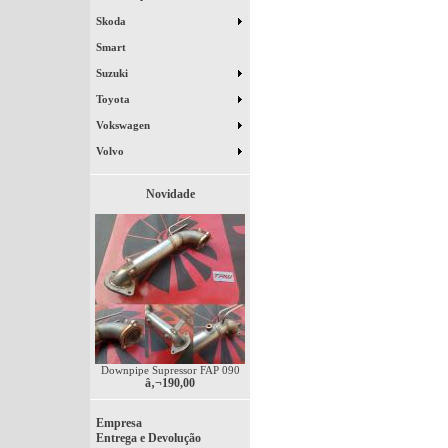
Skoda
Smart
Suzuki
Toyota
Vokswagen
Volvo
Novidade
Downpipe Supressor FAP 090
â‚¬190,00
Empresa
Entrega e Devolução