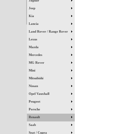
Jaguar
Jeep
Kia
Lancia
Land Rover / Range Rover
Lexus
Mazda
Mercedes
MG Rover
Mini
Mitsubishi
Nissan
Opel Vauxhall
Peugeot
Porsche
Renault
Saab
Seat / Cupra