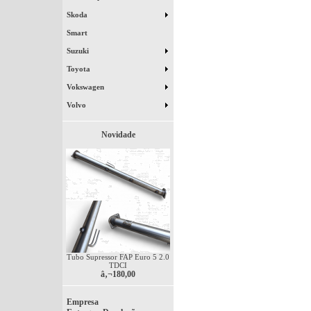
Skoda
Smart
Suzuki
Toyota
Vokswagen
Volvo
Novidade
Tubo Supressor FAP Euro 5 2.0
TDCI
â‚¬180,00
Empresa