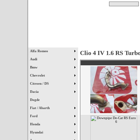
Pesquisar
Início
|
Destaques
|
Alfa Romeo
Clio 4 IV 1.6 RS Turb
Audi
Bmw
Chevrolet
Citroen / DS
Dacia
Dogde
Fiat / Abarth
Ford
Honda
Hyundai