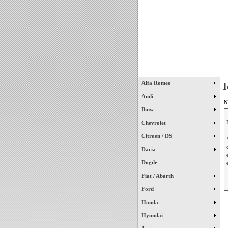
Início
Alfa Romeo
I
Audi
N
Bmw
Chevrolet
Citroen / DS
Dacia
Dogde
Fiat / Abarth
Ford
Honda
Hyundai