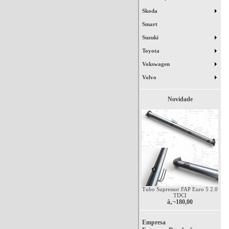
Skoda
Smart
Suzuki
Toyota
Vokswagen
Volvo
Novidade
Tubo Supressor FAP Euro 5 2.0
TDCI
â‚¬180,00
Empresa