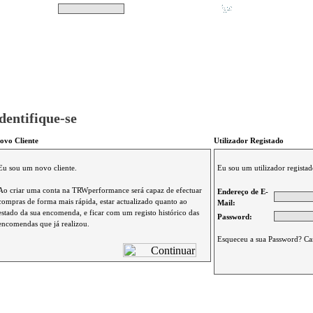
Pesquisar
Não tem produtos no s
|
Destaques
|
Promoções
|
A minha conta
dentifique-se
ovo Cliente
Utilizador Registado
Eu sou um novo cliente.
Eu sou um utilizador registad
Ao criar uma conta na TRWperformance será capaz de efectuar
Endereço de E-
compras de forma mais rápida, estar actualizado quanto ao
Mail:
estado da sua encomenda, e ficar com um registo histórico das
Password:
encomendas que já realizou.
Esqueceu a sua Password? Ca