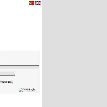
eu carrinho de compras.
|
Contactos
o.
rregue aqui.