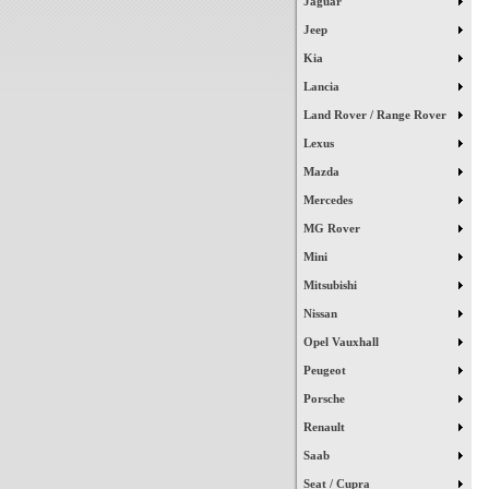
Jaguar
Jeep
Kia
Lancia
Land Rover / Range Rover
Lexus
Mazda
Mercedes
MG Rover
Mini
Mitsubishi
Nissan
Opel Vauxhall
Peugeot
Porsche
Renault
Saab
Seat / Cupra