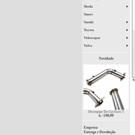
Skoda
Smart
Suzuki
Toyota
Vokswagen
Volvo
Novidade
P
Downpipe De-Cat Euro 5
â‚¬240,00
Empresa
Entrega e Devolução