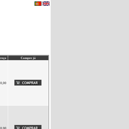
eu carrinho de compras.
|
Contactos
reço
Compre já
70,00
70,00