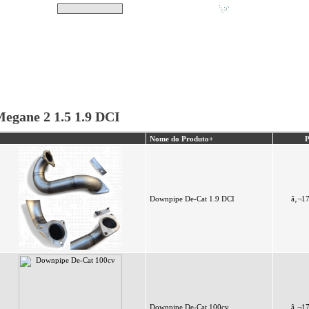
Pesquisar
Não tem produtos no s
|
Destaques
|
Promoções
|
A minha conta
egane 2 1.5 1.9 DCI
Nome do Produto+
P
Downpipe De-Cat 1.9 DCI
â‚¬1
Downpipe De-Cat 100cv
â‚¬1