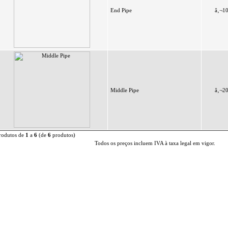
End Pipe
â‚¬1
Middle Pipe
â‚¬2
rodutos de
1
a
6
(de
6
produtos)
Todos os preços incluem IVA à taxa legal em vigor.