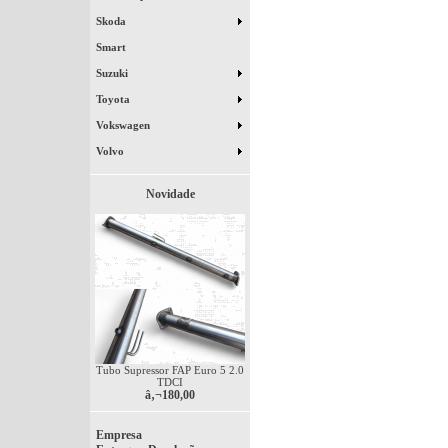
Skoda
Smart
Suzuki
Toyota
Vokswagen
Volvo
Novidade
Tubo Supressor FAP Euro 5 2.0
TDCI
â‚¬180,00
Empresa