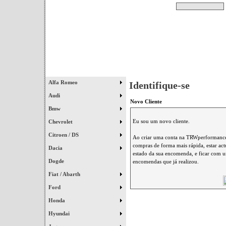
Pesquisar
Início
|
Destaques
|
Alfa Romeo
Identifique-se
Audi
Novo Cliente
Bmw
Eu sou um novo cliente.
Chevrolet
Citroen / DS
Ao criar uma conta na TRWperformance 
compras de forma mais rápida, estar ac
Dacia
estado da sua encomenda, e ficar com um
Dogde
encomendas que já realizou.
Fiat / Abarth
Ford
Honda
Hyundai