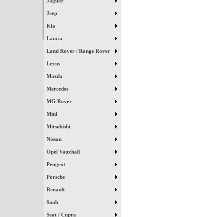
Jaguar
Jeep
Kia
Lancia
Land Rover / Range Rover
Lexus
Mazda
Mercedes
MG Rover
Mini
Mitsubishi
Nissan
Opel Vauxhall
Peugeot
Porsche
Renault
Saab
Seat / Cupra