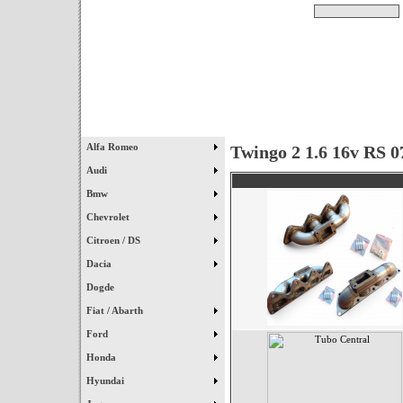
Pesquisar
Início
|
Destaques
|
Alfa Romeo
Twingo 2 1.6 16v RS 0
Audi
Bmw
Chevrolet
Citroen / DS
Dacia
Dogde
Fiat / Abarth
Ford
Honda
Hyundai