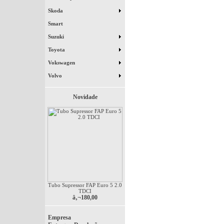
Skoda
Smart
Suzuki
Toyota
Vokswagen
Volvo
Novidade
Tubo Supressor FAP Euro 5 2.0
TDCI
â‚¬180,00
Empresa