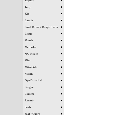
Jaguar
Jeep
Kia
Lancia
Land Rover / Range Rover
Lexus
Mazda
Mercedes
MG Rover
Mini
Mitsubishi
Nissan
Opel Vauxhall
Peugeot
Porsche
Renault
Saab
Seat / Cupra