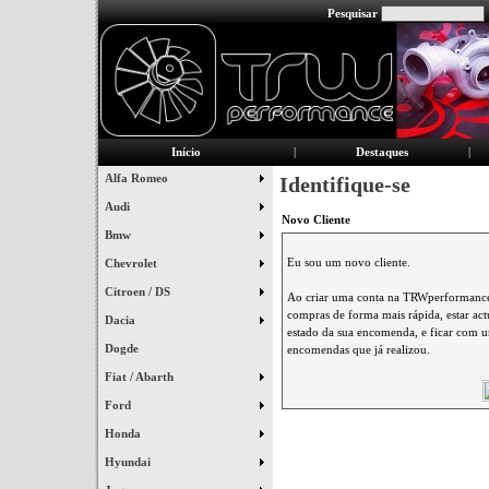
Pesquisar
Início
|
Destaques
|
Alfa Romeo
Identifique-se
Audi
Novo Cliente
Bmw
Eu sou um novo cliente.
Chevrolet
Citroen / DS
Ao criar uma conta na TRWperformance 
compras de forma mais rápida, estar ac
Dacia
estado da sua encomenda, e ficar com um
Dogde
encomendas que já realizou.
Fiat / Abarth
Ford
Honda
Hyundai