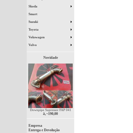
Skoda
Smart
Suzuki
Toyota
Vokswagen
Volvo
Novidade
Downpipe Supressor FAP 041
â‚¬190,00
Empresa
Entrega e Devolução