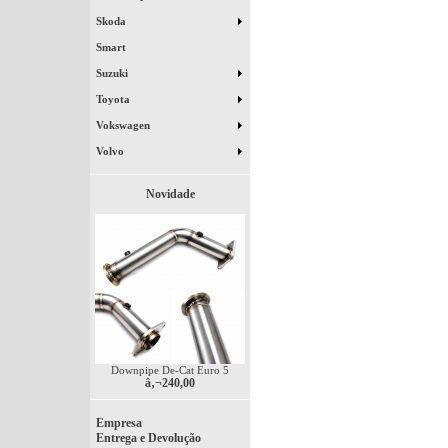
Skoda
Smart
Suzuki
Toyota
Vokswagen
Volvo
Novidade
Downpipe De-Cat Euro 5
â‚¬240,00
Empresa
Entrega e Devolução