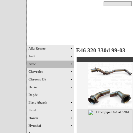
Pesquisar
Início
|
Destaques
|
Alfa Romeo
E46 320 330d 99-03
Audi
Bmw
Chevrolet
Citroen / DS
Dacia
Dogde
Fiat / Abarth
Ford
Honda
Hyundai