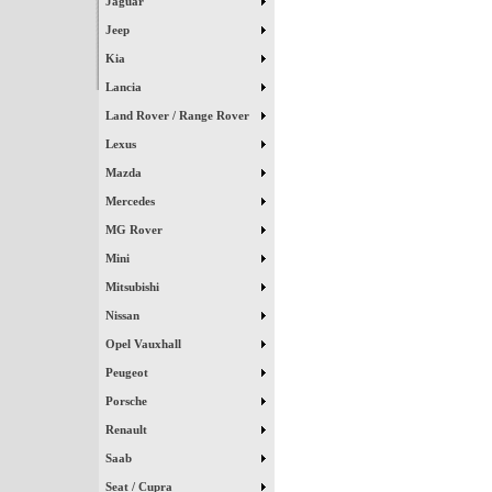
Jaguar
Jeep
Kia
Lancia
Land Rover / Range Rover
Lexus
Mazda
Mercedes
MG Rover
Mini
Mitsubishi
Nissan
Opel Vauxhall
Peugeot
Porsche
Renault
Saab
Seat / Cupra