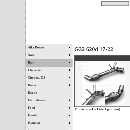
Pesquisar
Início
|
Destaques
|
Alfa Romeo
G32 620d 17-22
Audi
Bmw
Chevrolet
Citroen / DS
Dacia
Dogde
Fiat / Abarth
Ford
Produtos de
1
a
1
(de
1
produtos)
Honda
Hyundai