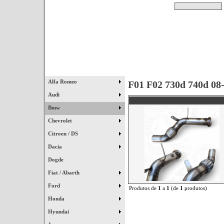
Pesquisar
Início
|
Destaques
|
Alfa Romeo
F01 F02 730d 740d 08
Audi
Bmw
Chevrolet
Citroen / DS
Dacia
Dogde
Fiat / Abarth
Ford
Produtos de
1
a
1
(de
1
produtos)
Honda
Hyundai