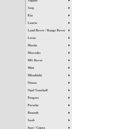
Jaguar
Jeep
Kia
Lancia
Land Rover / Range Rover
Lexus
Mazda
Mercedes
MG Rover
Mini
Mitsubishi
Nissan
Opel Vauxhall
Peugeot
Porsche
Renault
Saab
Seat / Cupra