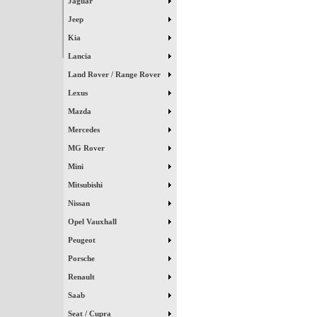
Jaguar
Jeep
Kia
Lancia
Land Rover / Range Rover
Lexus
Mazda
Mercedes
MG Rover
Mini
Mitsubishi
Nissan
Opel Vauxhall
Peugeot
Porsche
Renault
Saab
Seat / Cupra