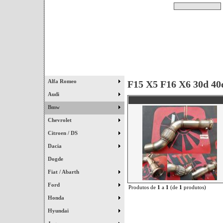
Pesquisar
Início
|
Destaques
|
Alfa Romeo
F15 X5 F16 X6 30d 40
Audi
Bmw
Chevrolet
Citroen / DS
Dacia
Dogde
Fiat / Abarth
Ford
Produtos de
1
a
1
(de
1
produtos)
Honda
Hyundai