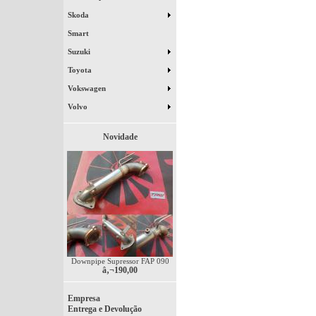
Skoda
Smart
Suzuki
Toyota
Vokswagen
Volvo
Novidade
Downpipe Supressor FAP 090
â‚¬190,00
Empresa
Entrega e Devolução