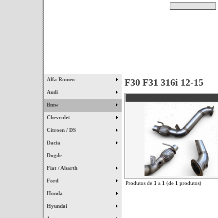
Pesquisar
Início
|
Destaques
|
Alfa Romeo
F30 F31 316i 12-15
Audi
Bmw
Chevrolet
Citroen / DS
Dacia
Dogde
Fiat / Abarth
Ford
Produtos de
1
a
1
(de
1
produtos)
Honda
Hyundai