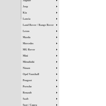
Jaguar
Jeep
Kia
Lancia
Land Rover / Range Rover
Lexus
Mazda
Mercedes
MG Rover
Mini
Mitsubishi
Nissan
Opel Vauxhall
Peugeot
Porsche
Renault
Saab
Seat / Cupra