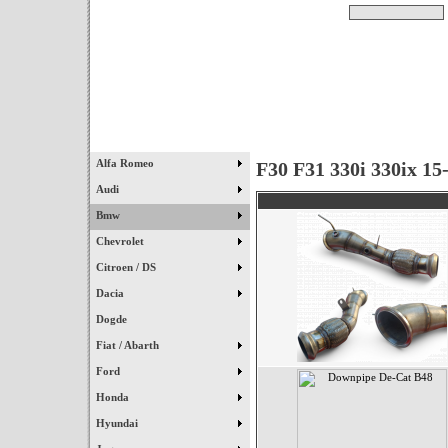
Pesquisar
Início
|
Destaques
|
Alfa Romeo
F30 F31 330i 330ix 15
Audi
Bmw
Chevrolet
Citroen / DS
Dacia
Dogde
Fiat / Abarth
Ford
Honda
Hyundai