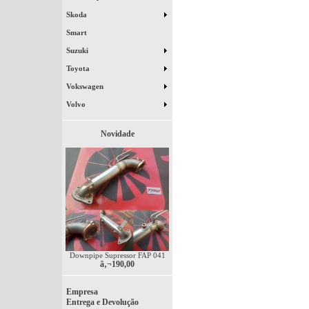
Skoda
Smart
Suzuki
Toyota
Vokswagen
Volvo
Novidade
Downpipe Supressor FAP 041
â‚¬190,00
Empresa
Entrega e Devolução