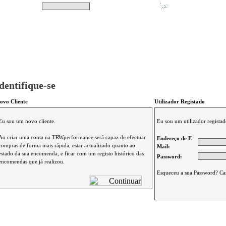
Pesquisar
Não tem produtos no s
|
Destaques
|
Promoções
|
A minha conta
dentifique-se
ovo Cliente
Utilizador Registado
Eu sou um novo cliente.
Eu sou um utilizador registad
Ao criar uma conta na TRWperformance será capaz de efectuar
Endereço de E-
compras de forma mais rápida, estar actualizado quanto ao
Mail:
estado da sua encomenda, e ficar com um registo histórico das
Password:
encomendas que já realizou.
Esqueceu a sua Password? Ca