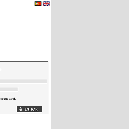
eu carrinho de compras.
|
Contactos
o.
rregue aqui.