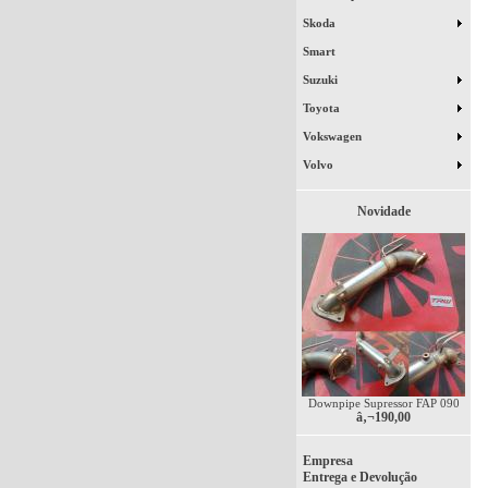
Skoda
Smart
Suzuki
Toyota
Vokswagen
Volvo
Novidade
Downpipe Supressor FAP 090
â‚¬190,00
Empresa
Entrega e Devolução