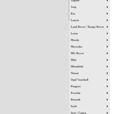
Jaguar
Jeep
Kia
Lancia
Land Rover / Range Rover
Lexus
Mazda
Mercedes
MG Rover
Mini
Mitsubishi
Nissan
Opel Vauxhall
Peugeot
Porsche
Renault
Saab
Seat / Cupra