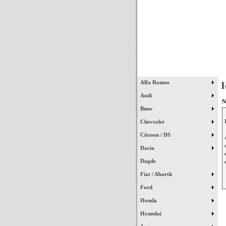
Início
Alfa Romeo
I
Audi
N
Bmw
Chevrolet
Citroen / DS
Dacia
Dogde
Fiat / Abarth
Ford
Honda
Hyundai