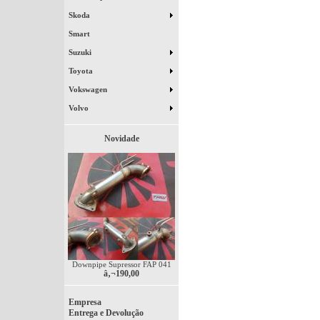
Skoda
Smart
Suzuki
Toyota
Vokswagen
Volvo
Novidade
Downpipe Supressor FAP 041
â‚¬190,00
Empresa
Entrega e Devolução