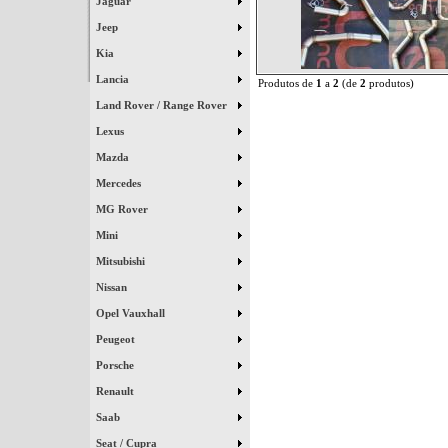
Jaguar
Jeep
Kia
Lancia
Produtos de
1
a
2
(de
2
produtos)
Land Rover / Range Rover
Lexus
Mazda
Mercedes
MG Rover
Mini
Mitsubishi
Nissan
Opel Vauxhall
Peugeot
Porsche
Renault
Saab
Seat / Cupra