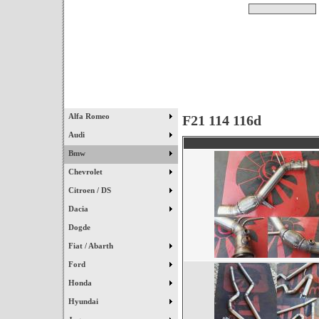
Pesquisar
Início
|
Destaques
|
Alfa Romeo
F21 114 116d
Audi
Bmw
Chevrolet
Citroen / DS
Dacia
Dogde
Fiat / Abarth
Ford
Honda
Hyundai