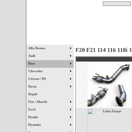
Pesquisar
Início
|
Destaques
|
Alfa Romeo
F20 F21 114 116 118i 
Audi
Bmw
Chevrolet
Citroen / DS
Dacia
Dogde
Fiat / Abarth
Ford
Honda
Hyundai