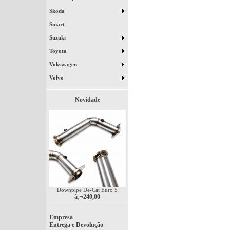
Skoda
Smart
Suzuki
Toyota
Vokswagen
Volvo
Novidade
Downpipe De-Cat Euro 5
â‚¬240,00
Empresa
Entrega e Devolução