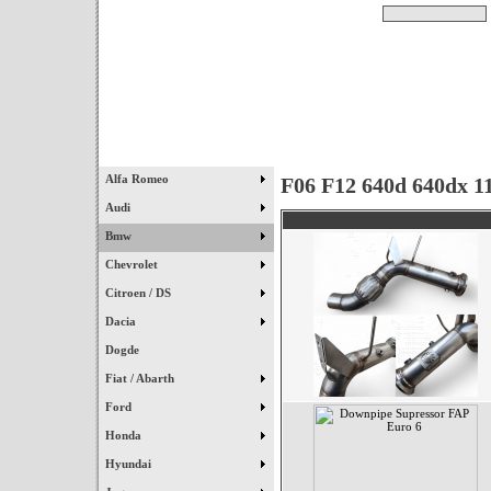
Pesquisar
Início
|
Destaques
|
Alfa Romeo
F06 F12 640d 640dx 1
Audi
Bmw
Chevrolet
Citroen / DS
Dacia
Dogde
Fiat / Abarth
Ford
Honda
Hyundai