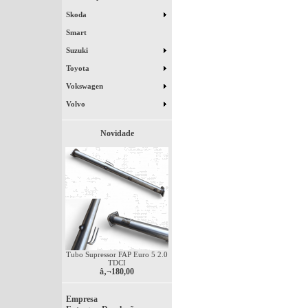
Skoda
Smart
Suzuki
Toyota
Vokswagen
Volvo
Novidade
Tubo Supressor FAP Euro 5 2.0
TDCI
â‚¬180,00
Empresa