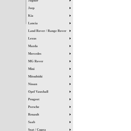
Jaguar
Jeep
Kia
Lancia
Land Rover / Range Rover
Lexus
Mazda
Mercedes
MG Rover
Mini
Mitsubishi
Nissan
Opel Vauxhall
Peugeot
Porsche
Renault
Saab
Seat / Cupra