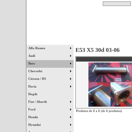
Pesquisar
Início
|
Destaques
|
Alfa Romeo
E53 X5 30d 03-06
Audi
Bmw
Chevrolet
Citroen / DS
Dacia
Dogde
Fiat / Abarth
Ford
Produtos de
1
a
1
(de
1
produtos)
Honda
Hyundai