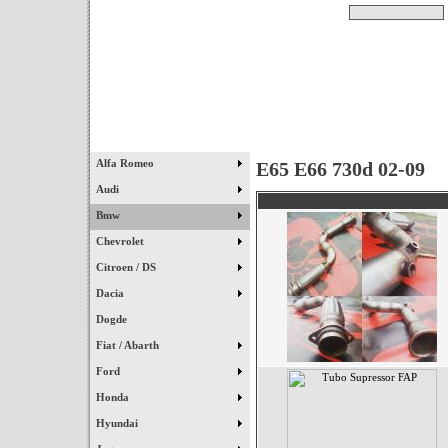
Pesquisar
Início
|
Destaques
|
Alfa Romeo
E65 E66 730d 02-09
Audi
Bmw
Chevrolet
Citroen / DS
Dacia
Dogde
Fiat / Abarth
Ford
Honda
Hyundai