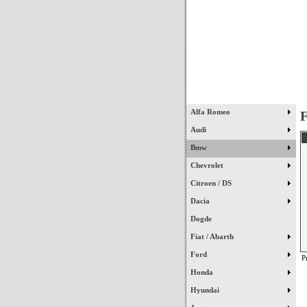
Início
Alfa Romeo
F
Audi
Bmw
Chevrolet
Citroen / DS
Dacia
Dogde
Fiat / Abarth
Ford
P
Honda
Hyundai