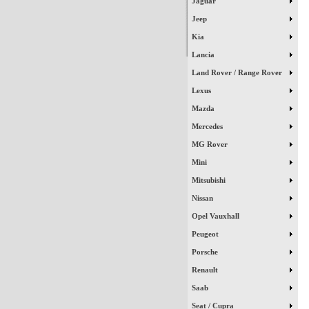
Jaguar
Jeep
Kia
Lancia
Land Rover / Range Rover
Lexus
Mazda
Mercedes
MG Rover
Mini
Mitsubishi
Nissan
Opel Vauxhall
Peugeot
Porsche
Renault
Saab
Seat / Cupra