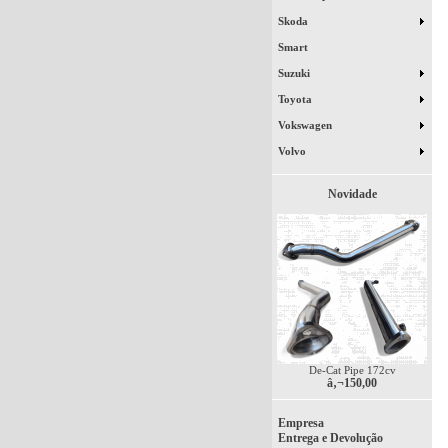
Skoda
Smart
Suzuki
Toyota
Vokswagen
Volvo
Novidade
De-Cat Pipe 172cv
â‚¬150,00
Empresa
Entrega e Devolução