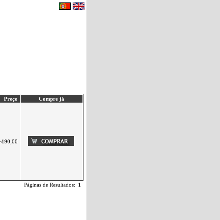
eu carrinho de compras.
|
Contactos
Preço
Compre já
¬190,00
Páginas de Resultados:
1