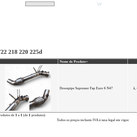
Pesquisar
Não tem produtos no s
|
Destaques
|
Promoções
|
A minha conta
22 218 220 225d
Nome do Produto+
Downpipe Supressor Fap Euro 6 N47
â‚
rodutos de
1
a
1
(de
1
produtos)
Todos os preços incluem IVA à taxa legal em vigor.