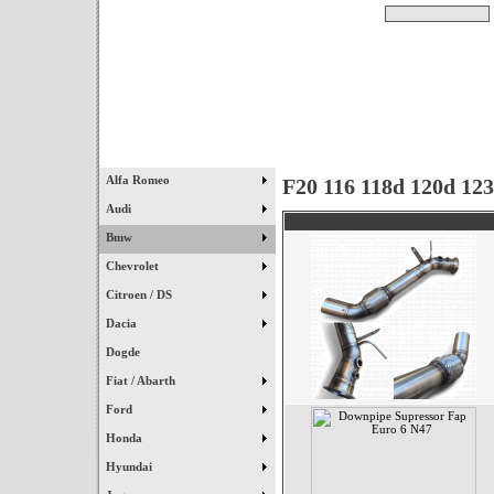
Pesquisar
Início
|
Destaques
|
Alfa Romeo
F20 116 118d 120d 12
Audi
Bmw
Chevrolet
Citroen / DS
Dacia
Dogde
Fiat / Abarth
Ford
Honda
Hyundai