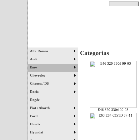
Pesquisar
Início
|
Destaques
|
Alfa Romeo
Categorias
Audi
Bmw
Chevrolet
Citroen / DS
Dacia
Dogde
Fiat / Abarth
E46 320 330d 99-03
Ford
Honda
Hyundai