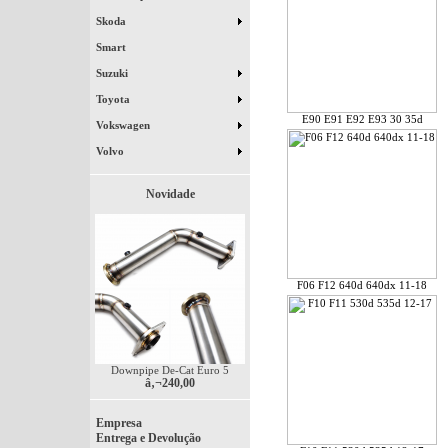
Skoda
Smart
Suzuki
Toyota
E90 E91 E92 E93 30 35d
Vokswagen
Volvo
Novidade
F06 F12 640d 640dx 11-18
Downpipe De-Cat Euro 5
â‚¬240,00
Empresa
Entrega e Devolução