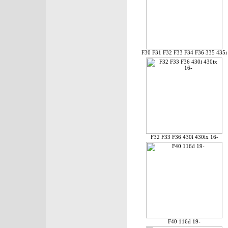
F30 F31 F32 F33 F34 F36 335 435i
F32 F33 F36 430i 430ix 16-
F40 116d 19-