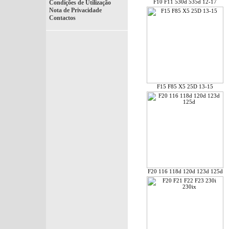
F10 F11 530d 535d 12-17
Condições de Utilização
Nota de Privacidade
Contactos
F15 F85 X5 25D 13-15
F20 116 118d 120d 123d 125d