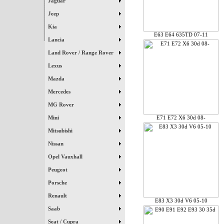
Jaguar
Jeep
Kia
E63 E64 635TD 07-11
Lancia
Land Rover / Range Rover
Lexus
Mazda
Mercedes
MG Rover
Mini
E71 E72 X6 30d 08-
Mitsubishi
Nissan
Opel Vauxhall
Peugeot
Porsche
Renault
E83 X3 30d V6 05-10
Saab
Seat / Cupra