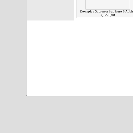
Downpipe Supressor Fap Euro 6 Adbl
â‚¬220,00