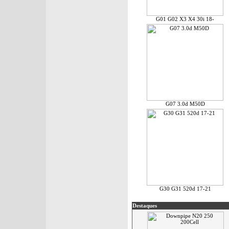
G01 G02 X3 X4 30i 18-
G07 3.0d M50D
G30 G31 520d 17-21
Destaques