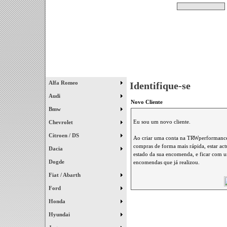
Pesquisar
Início
|
Destaques
|
Alfa Romeo
Identifique-se
Audi
Novo Cliente
Bmw
Eu sou um novo cliente.
Chevrolet
Citroen / DS
Ao criar uma conta na TRWperformance 
compras de forma mais rápida, estar ac
Dacia
estado da sua encomenda, e ficar com um
Dogde
encomendas que já realizou.
Fiat / Abarth
Ford
Honda
Hyundai