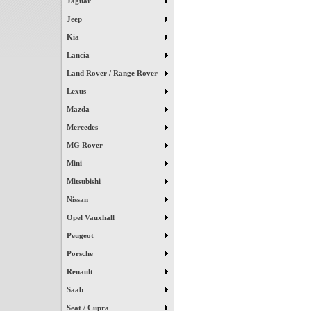
Jaguar
Jeep
Kia
Lancia
Land Rover / Range Rover
Lexus
Mazda
Mercedes
MG Rover
Mini
Mitsubishi
Nissan
Opel Vauxhall
Peugeot
Porsche
Renault
Saab
Seat / Cupra