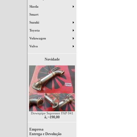
Skoda
Smart
Suzuki
Toyota
Vokswagen
Volvo
Novidade
Downpipe Supressor FAP 041
â‚¬190,00
Empresa
Entrega e Devolução