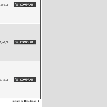
¬290,00
â‚¬0,00
â‚¬0,00
Páginas de Resultados:
1