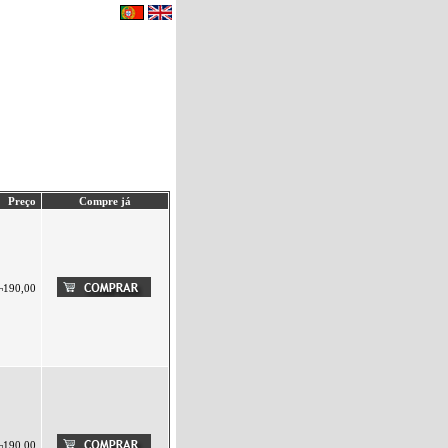
eu carrinho de compras.
|
Contactos
Preço
Compre já
¬190,00
¬190,00