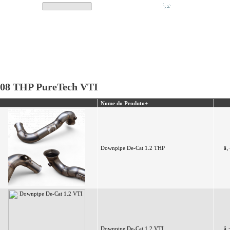
Pesquisar
Não tem produtos no s
|
Destaques
|
Promoções
|
A minha conta
208 THP PureTech VTI
Nome do Produto+
Downpipe De-Cat 1.2 THP
â‚
Downpipe De-Cat 1.2 VTI
â‚