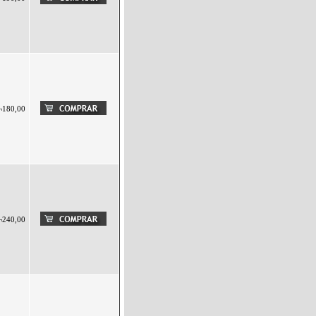
¬180,00
¬240,00