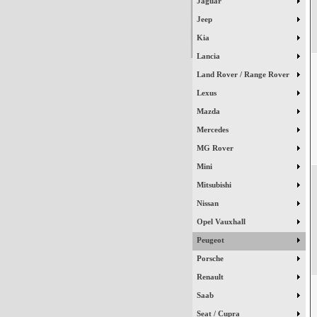
Jaguar
Jeep
Kia
Lancia
Land Rover / Range Rover
Lexus
Mazda
Mercedes
MG Rover
Mini
Mitsubishi
Nissan
Opel Vauxhall
Peugeot
Porsche
Renault
Saab
Seat / Cupra