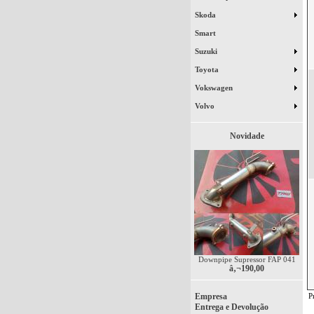
Skoda
Smart
Suzuki
Toyota
Vokswagen
Volvo
Novidade
Downpipe Supressor FAP 041
â‚¬190,00
Empresa
P
Entrega e Devolução