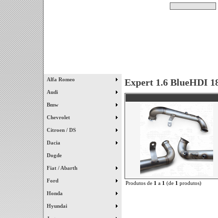
Pesquisar
Início
|
Destaques
|
Alfa Romeo
Expert 1.6 BlueHDI 1
Audi
Bmw
Chevrolet
Citroen / DS
Dacia
Dogde
Fiat / Abarth
Ford
Produtos de
1
a
1
(de
1
produtos)
Honda
Hyundai