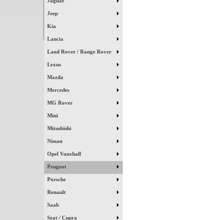
Jaguar
Jeep
Kia
Lancia
Land Rover / Range Rover
Lexus
Mazda
Mercedes
MG Rover
Mini
Mitsubishi
Nissan
Opel Vauxhall
Peugeot
Porsche
Renault
Saab
Seat / Cupra