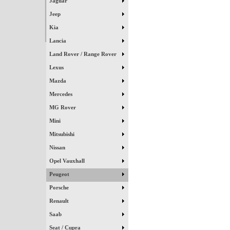
Jaguar
Jeep
Kia
Lancia
Land Rover / Range Rover
Lexus
Mazda
Mercedes
MG Rover
Mini
Mitsubishi
Nissan
Opel Vauxhall
Peugeot
Porsche
Renault
Saab
Seat / Cupra