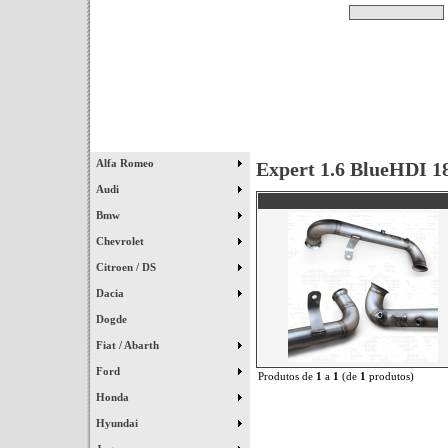
Pesquisar
Início
|
Destaques
|
Alfa Romeo
Expert 1.6 BlueHDI 1
Audi
Bmw
Chevrolet
Citroen / DS
Dacia
Dogde
Fiat / Abarth
Ford
Produtos de
1
a
1
(de
1
produtos)
Honda
Hyundai