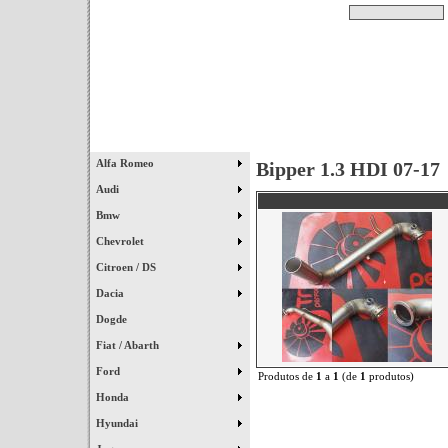
Pesquisar
Início
|
Destaques
|
Alfa Romeo
Bipper 1.3 HDI 07-17
Audi
Bmw
Chevrolet
Citroen / DS
Dacia
Dogde
Fiat / Abarth
Ford
Produtos de
1
a
1
(de
1
produtos)
Honda
Hyundai