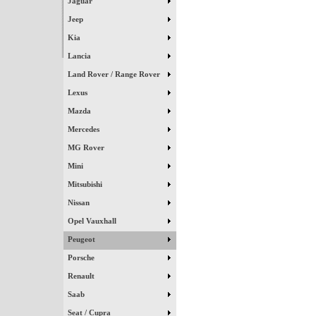
Jaguar
Jeep
Kia
Lancia
Land Rover / Range Rover
Lexus
Mazda
Mercedes
MG Rover
Mini
Mitsubishi
Nissan
Opel Vauxhall
Peugeot
Porsche
Renault
Saab
Seat / Cupra