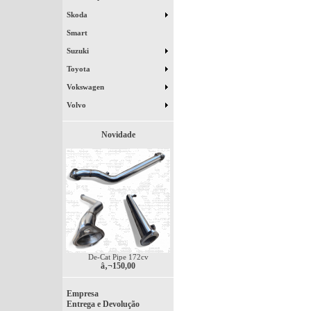
Skoda
Smart
Suzuki
Toyota
Vokswagen
Volvo
Novidade
De-Cat Pipe 172cv
â‚¬150,00
Empresa
Entrega e Devolução