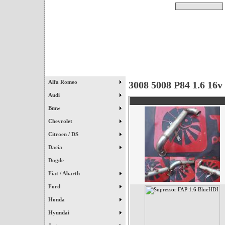
Pesquisar
Início
|
Destaques
|
Alfa Romeo
3008 5008 P84 1.6 16v
Audi
Bmw
Chevrolet
Citroen / DS
Dacia
Dogde
Fiat / Abarth
Ford
Honda
Hyundai