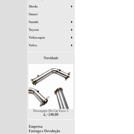
Skoda
Smart
Suzuki
Toyota
Vokswagen
Volvo
Novidade
Downpipe De-Cat Euro 5
â‚¬240,00
Empresa
Entrega e Devolução