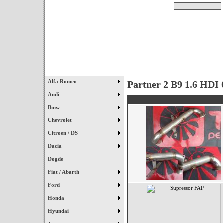
Pesquisar
Início
|
Destaques
|
Alfa Romeo
Partner 2 B9 1.6 HDI 
Audi
Bmw
Chevrolet
Citroen / DS
Dacia
Dogde
Fiat / Abarth
Ford
Honda
Hyundai