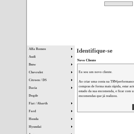
Pesquisar
Início
|
Destaques
|
Alfa Romeo
Identifique-se
Audi
Novo Cliente
Bmw
Eu sou um novo cliente.
Chevrolet
Citroen / DS
Ao criar uma conta na TRWperformance 
compras de forma mais rápida, estar ac
Dacia
estado da sua encomenda, e ficar com um
Dogde
encomendas que já realizou.
Fiat / Abarth
Ford
Honda
Hyundai