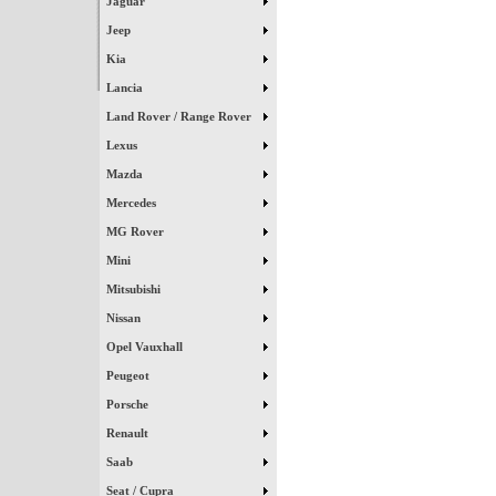
Jaguar
Jeep
Kia
Lancia
Land Rover / Range Rover
Lexus
Mazda
Mercedes
MG Rover
Mini
Mitsubishi
Nissan
Opel Vauxhall
Peugeot
Porsche
Renault
Saab
Seat / Cupra